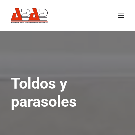
BANDEROLAS PUBLICITARIAS
LETRAS CORPÓREAS
CERRAMIENTOS
CORTE LÁSER Y FRESADO
Toldos y
DECORACIÓN DE LOCALES
ESTRUCTURAS METÁLICAS
parasoles
RÓTULOS
TOLDOS Y PARASOLES
CONTACTO